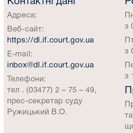
Контактні дані
Р
Адреса:
П
з 
Веб-сайт:
https://dl.if.court.gov.ua
П
з 
E-mail:
inbox@dl.if.court.gov.ua
П
з 
Телефони:
П
тел . (03477) 2 – 75 – 49,
прес-секретар суду
П
Ружицький В.О.
та
що