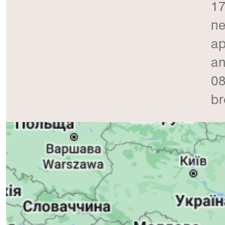
17
пе
ap
an
08
br