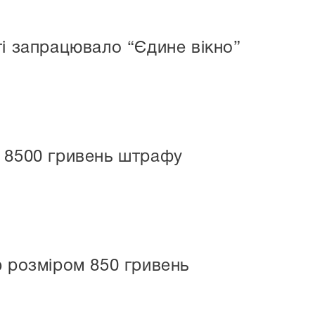
ті запрацювало “Єдине вікно”
ь 8500 гривень штрафу
ф розміром 850 гривень