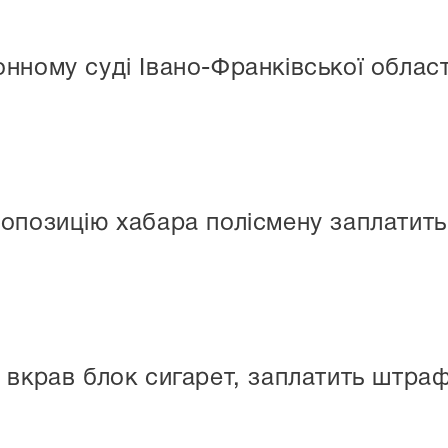
нному суді Івано-Франківської облас
опозицію хабара полісмену заплатит
 вкрав блок сигарет, заплатить штра