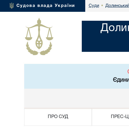
Долинський
Судова влада України
Суди
•
Доли
Єдини
ПРО СУД
ПРЕС-Ц