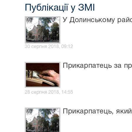
Публікації у ЗМІ
У Долинському райо
30 серпня 2018, 09:12
Прикарпатець за пр
28 серпня 2018, 14:55
Прикарпатець, який