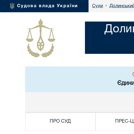
Долинський
Судова влада України
Суди
•
Доли
Єдини
ПРО СУД
ПРЕС-Ц