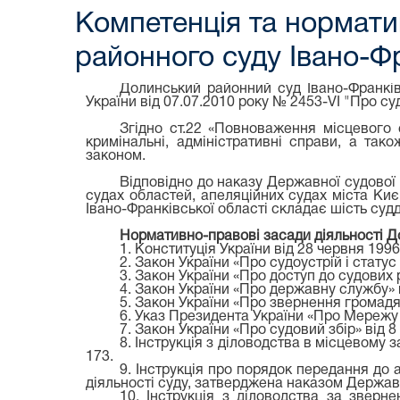
Компетенція та нормати
районного суду Івано-Фр
Долинський районний суд Івано-Франківс
України від 07.07.2010 року № 2453-VI "Про су
Згідно ст.22 «Повноваження місцевого 
кримінальні, адміністративні справи, а та
законом.
Відповідно до наказу Державної судової а
судах областей, апеляційних судах міста Ки
Івано-Франківської області складає шість судд
Нормативно-правові засади діяльності Д
1. Конституція України від 28 червня 199
2. Закон України «Про судоустрій і статус
3. Закон України «Про доступ до судових 
4. Закон України «Про державну службу» в
5. Закон України «Про звернення громадя
6. Указ Президента України «Про Мережу т
7. Закон України «Про судовий збір» від 
8. Інструкція з діловодства в місцевому 
173.
9. Інструкція про порядок передання до 
діяльності суду, затверджена наказом Державн
10. Інструкція з діловодства за звер