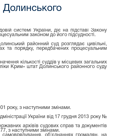
і Долинського
овій системі України, діє на підставі Закону
роцесуальним законом до його підсудності.
Долинський районний суд розглядає цивільні,
ках та порядку, передбачених процесуальним
начення кількості суддів у місцевих загальних
бліки Крим» штат Долинського районного суду
001 року, з наступними змінами.
міністрації України від 17 грудня 2013 року №
державних архівів судових справ та документів
277, з наступними змінами.
о самоврядування, об'єднаннях громадян, на