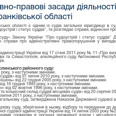
вно-правові засади діяльност
анківської області
ької області є одним із судів загальної юрисдикції в суд
доустрій і статус суддів", та розглядає справи, віднесені п
суду» Закону України "Про судоустрій і статус суддів" 
кож справи про адміністративні правопорушення у випад
дміністрації України від 17 січня 2011 року № 11 «Про виз
єва та Севастополя, апеляційного суду Автономної Респу
ів.
олинського районного суду:
6 року, з наступними змінами.
 суддів» від 07 липня 2010 року, з наступними змінами.
рішень» від 22 грудня 2005 року, з наступними змінами.
ід 16 грудня 1993 року, з наступними змінами.
н» від 02 жовтня 1996 року, з наступними змінами.
а кількісний склад суддів місцевих судів» від 20 серпня 2
8 липня 2011 року, з наступними змінами.
загальному суді, затверджена Наказом Державної судової ад
архіву суду, зберігання в ньому, відбору та передання до 
ої судової адміністрації України від 14 липня 2003 року №
неннями громадян в органах державної влади і місцевог