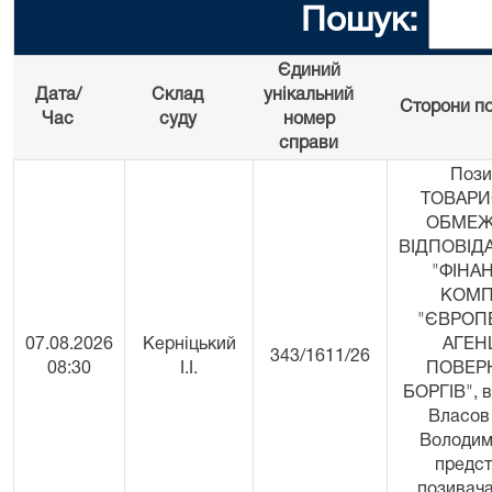
Пошук:
Єдиний
Дата/
Склад
унікальний
Сторони по
Час
суду
номер
справи
Пози
ТОВАРИ
ОБМЕ
ВІДПОВІД
"ФІНА
КОМП
"ЄВРОП
07.08.2026
Керніцький
АГЕН
343/1611/26
08:30
І.І.
ПОВЕР
БОРГІВ", в
Власов
Володим
предс
позивача