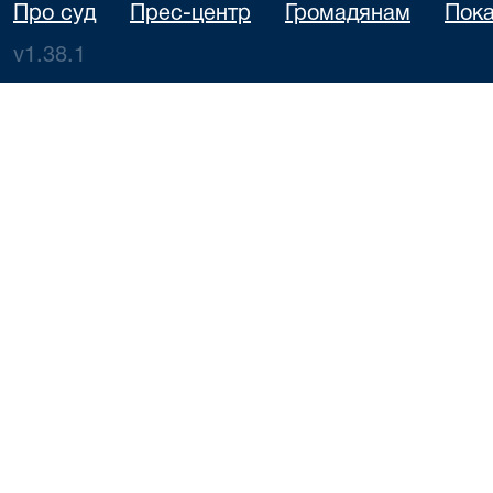
Про суд
Прес-центр
Громадянам
Пока
v1.38.1